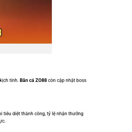
kịch tính.
Bắn cá ZO88
còn cập nhật boss
tiêu diệt thành công, tỷ lệ nhận thưởng
ực.