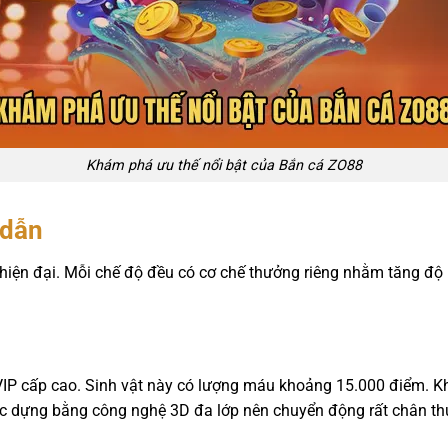
Khám phá ưu thế nổi bật của Bắn cá ZO88
 dẫn
iện đại. Mỗi chế độ đều có cơ chế thưởng riêng nhằm tăng độ 
IP cấp cao. Sinh vật này có lượng máu khoảng 15.000 điểm. Khi 
ược dựng bằng công nghệ 3D đa lớp nên chuyển động rất chân th