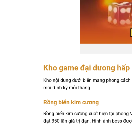
Kho game đại dương hấp
Kho nội dung dưới biển mang phong cách h
mới định kỳ mỗi tháng.
Rồng biển kim cương
Rồng biển kim cương xuất hiện tại phòng V
đạt 350 lần giá trị đạn. Hình ảnh boss đ