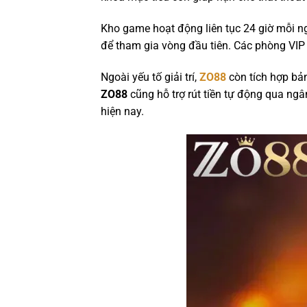
Kho game hoạt động liên tục 24 giờ mỗi n
để tham gia vòng đầu tiên. Các phòng VIP 
Ngoài yếu tố giải trí,
ZO88
còn tích hợp bả
ZO88
cũng hỗ trợ rút tiền tự động qua ngân
hiện nay.