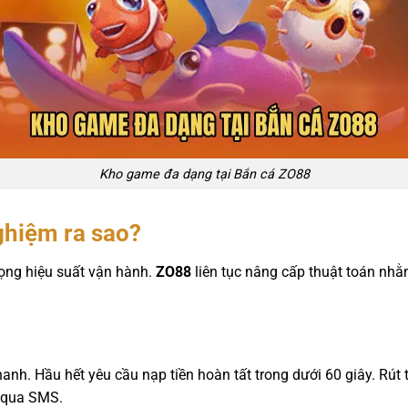
Kho game đa dạng tại Bắn cá ZO88
ghiệm ra sao?
rọng hiệu suất vận hành.
ZO88
liên tục nâng cấp thuật toán nhằm
hanh. Hầu hết yêu cầu nạp tiền hoàn tất trong dưới 60 giây. Rú
i qua SMS.