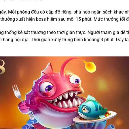
gày. Mỗi phòng đều có cấp độ riêng, phù hợp ngân sách khác n
thường xuất hiện boss hiếm sau mỗi 15 phút. Mức thưởng tối đa 
ng thống kê sát thương theo thời gian thực. Người tham gia dễ t
 hàng nội địa. Thời gian xử lý trung bình khoảng 3 phút. Đây là