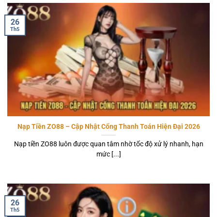
26
Th5
Nạp Tiền ZO88 – Cập Nhật Cổng Thanh Toán Hiện Đại 2026
Nạp tiền ZO88 luôn được quan tâm nhờ tốc độ xử lý nhanh, hạn
mức [...]
26
Th5