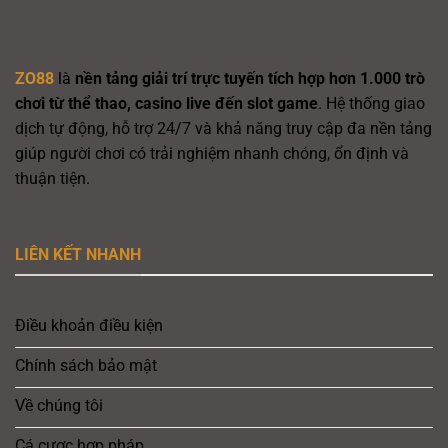
ZO88
là
nền tảng giải trí trực tuyến tích hợp hơn 1.000 trò
chơi từ thể thao, casino live đến slot game
. Hệ thống giao
dịch tự động, hỗ trợ 24/7 và khả năng truy cập đa nền tảng
giúp người chơi có trải nghiệm nhanh chóng, ổn định và
thuận tiện.
LIÊN KẾT NHANH
Điều khoản điều kiện
Chính sách bảo mật
Về chúng tôi
Cá cược hợp pháp