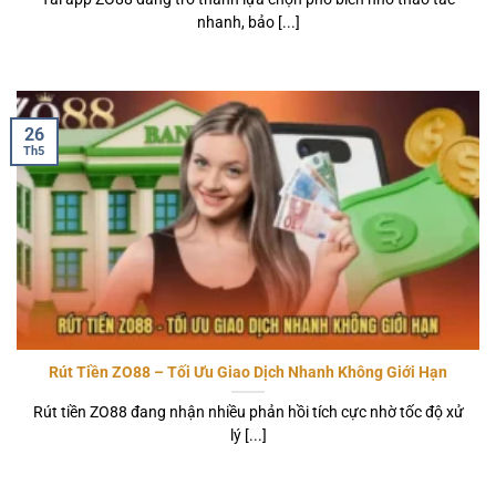
nhanh, bảo [...]
26
Th5
Rút Tiền ZO88 – Tối Ưu Giao Dịch Nhanh Không Giới Hạn
Rút tiền ZO88 đang nhận nhiều phản hồi tích cực nhờ tốc độ xử
lý [...]